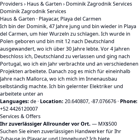
Providers
›
Haus & Garten
› Dominik Zagrodnik Services
Dominik Zagrodnik Services
Haus & Garten · Playacar, Playa del Carmen
Ich bin der Dominik, 47 Jahre jung und bin wieder in Playa
del Carmen, um hier Wurzeln zu schlagen. Ich wurde in
Polen geboren und bin mit 12 nach Deutschland
ausgewandert, wo ich über 30 Jahre lebte. Vor 4 Jahren
beschloss ich, Deutschland zu verlassen und ging nach
Portugal, wo ich ein Jahr verbrachte und an verschiedenen
Projekten arbeitete. Danach zog es mich für eineinhalb
Jahre nach Mallorca, wo ich mich im Innenausbau
selbständig machte. Ich bin gelernter Elektriker und
arbeitete unter an
Languages:
de
·
Location:
20.640807, -87.076676
·
Phone:
+52 4426120007
Services & Offers
Ihr zuverlässiger Allrounder vor Ort.
— MX$500
Suchen Sie einen zuverlässigen Handwerker für Ihr
Zuhause in Playacar und Umgebung? Ich biete