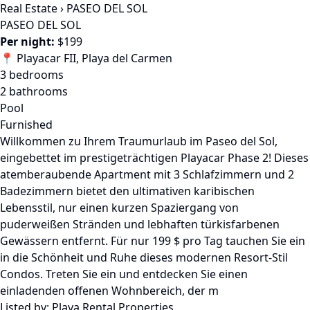
Real Estate
›
PASEO DEL SOL
PASEO DEL SOL
Per night:
$199
📍 Playacar FII, Playa del Carmen
3 bedrooms
2 bathrooms
Pool
Furnished
Willkommen zu Ihrem Traumurlaub im Paseo del Sol,
eingebettet im prestigeträchtigen Playacar Phase 2! Dieses
atemberaubende Apartment mit 3 Schlafzimmern und 2
Badezimmern bietet den ultimativen karibischen
Lebensstil, nur einen kurzen Spaziergang von
puderweißen Stränden und lebhaften türkisfarbenen
Gewässern entfernt. Für nur 199 $ pro Tag tauchen Sie ein
in die Schönheit und Ruhe dieses modernen Resort-Stil
Condos. Treten Sie ein und entdecken Sie einen
einladenden offenen Wohnbereich, der m
Listed by:
Playa Rental Properties