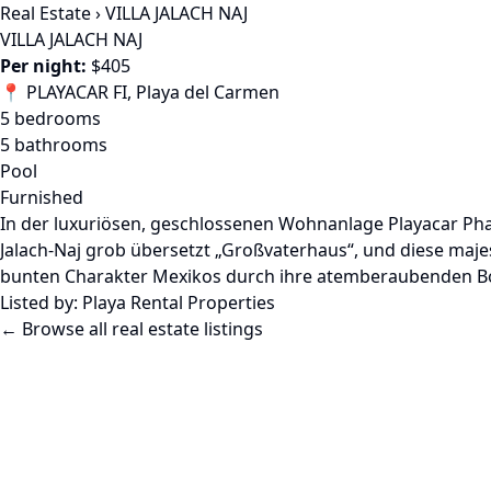
Real Estate
›
VILLA JALACH NAJ
VILLA JALACH NAJ
Per night:
$405
📍 PLAYACAR FI, Playa del Carmen
5 bedrooms
5 bathrooms
Pool
Furnished
In der luxuriösen, geschlossenen Wohnanlage Playacar Pha
Jalach-Naj grob übersetzt „Großvaterhaus“, und diese maje
bunten Charakter Mexikos durch ihre atemberaubenden Boved
Listed by:
Playa Rental Properties
← Browse all real estate listings