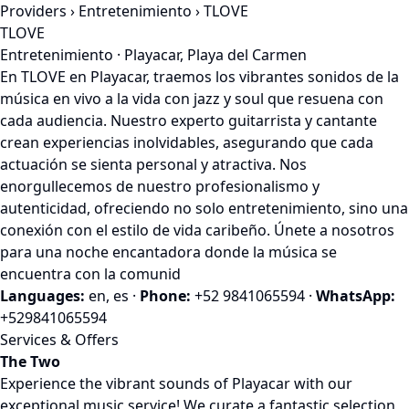
Providers
›
Entretenimiento
› TLOVE
TLOVE
Entretenimiento · Playacar, Playa del Carmen
En TLOVE en Playacar, traemos los vibrantes sonidos de la
música en vivo a la vida con jazz y soul que resuena con
cada audiencia. Nuestro experto guitarrista y cantante
crean experiencias inolvidables, asegurando que cada
actuación se sienta personal y atractiva. Nos
enorgullecemos de nuestro profesionalismo y
autenticidad, ofreciendo no solo entretenimiento, sino una
conexión con el estilo de vida caribeño. Únete a nosotros
para una noche encantadora donde la música se
encuentra con la comunid
Languages:
en, es
·
Phone:
+52 9841065594
·
WhatsApp:
+529841065594
Services & Offers
The Two
Experience the vibrant sounds of Playacar with our
exceptional music service! We curate a fantastic selection,