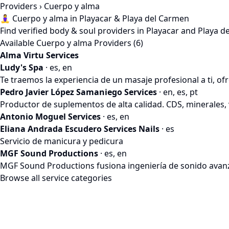
Providers
› Cuerpo y alma
🧘‍♀️ Cuerpo y alma in Playacar & Playa del Carmen
Find verified body & soul providers in Playacar and Playa d
Available Cuerpo y alma Providers (6)
Alma Virtu Services
Ludy's Spa
· es, en
Te traemos la experiencia de un masaje profesional a ti, o
Pedro Javier López Samaniego Services
· en, es, pt
Productor de suplementos de alta calidad. CDS, minerales, 
Antonio Moguel Services
· es, en
Eliana Andrada Escudero Services Nails
· es
Servicio de manicura y pedicura
MGF Sound Productions
· es, en
MGF Sound Productions fusiona ingeniería de sonido avanz
Browse all service categories