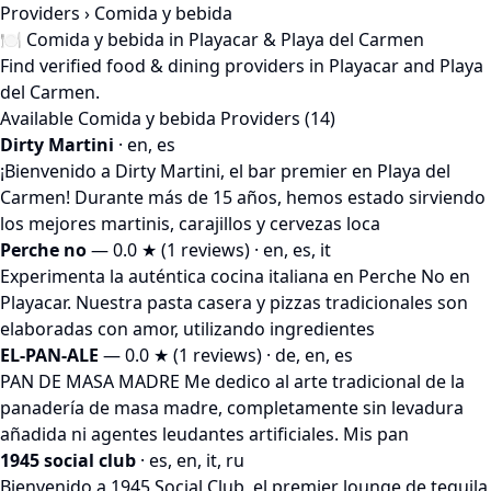
Providers
› Comida y bebida
🍽️ Comida y bebida in Playacar & Playa del Carmen
Find verified food & dining providers in Playacar and Playa
del Carmen.
Available Comida y bebida Providers (14)
Dirty Martini
· en, es
¡Bienvenido a Dirty Martini, el bar premier en Playa del
Carmen! Durante más de 15 años, hemos estado sirviendo
los mejores martinis, carajillos y cervezas loca
Perche no
— 0.0 ★ (1 reviews) · en, es, it
Experimenta la auténtica cocina italiana en Perche No en
Playacar. Nuestra pasta casera y pizzas tradicionales son
elaboradas con amor, utilizando ingredientes
EL-PAN-ALE
— 0.0 ★ (1 reviews) · de, en, es
PAN DE MASA MADRE Me dedico al arte tradicional de la
panadería de masa madre, completamente sin levadura
añadida ni agentes leudantes artificiales. Mis pan
1945 social club
· es, en, it, ru
Bienvenido a 1945 Social Club, el premier lounge de tequila