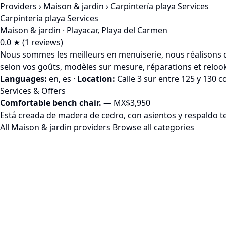
Providers
›
Maison & jardin
› Carpintería playa Services
Carpintería playa Services
Maison & jardin · Playacar, Playa del Carmen
0.0 ★ (1 reviews)
Nous sommes les meilleurs en menuiserie, nous réalisons de
selon vos goûts, modèles sur mesure, réparations et reloo
Languages:
en, es
·
Location:
Calle 3 sur entre 125 y 130 c
Services & Offers
Comfortable bench chair.
— MX$3,950
Está creada de madera de cedro, con asientos y respaldo te
All Maison & jardin providers
Browse all categories