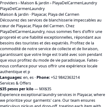
Providers
›
Maison & jardin
› PlayaDelCarmenLaundry
PlayaDelCarmenLaundry
Maison & jardin · Playacar, Playa del Carmen
Découvrez des services de blanchisserie impeccables au
cœur de Playacar, Playa del Carmen. Chez
PlayaDelCarmenLaundry, nous sommes fiers d'offrir une
propreté et une fiabilité exceptionnelles, répondant aux
besoins des touristes et des expatriés. Profitez de la
commodité de notre service de collecte et de livraison,
garantissant que votre linge est traité avec soin pendant
que vous profitez du mode de vie paradisiaque. Faites-
nous confiance pour vous offrir une expérience locale
authentique et p
Languages:
en, es
·
Phone:
+52 9842363214
Services & Offers
$35 pesos per kilo
— MX$35
Experience exceptional laundry services in Playacar, where
we prioritize your garments' care. Our team ensures
meticulous pickup and drop-off, treating each item with