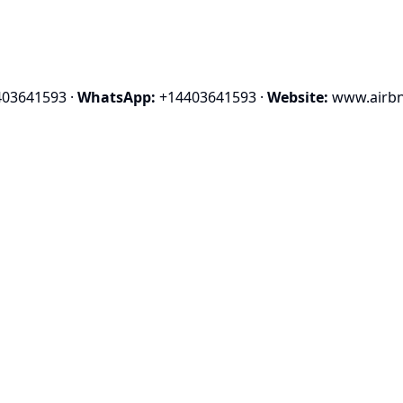
403641593
·
WhatsApp:
+14403641593
·
Website:
www.airbn