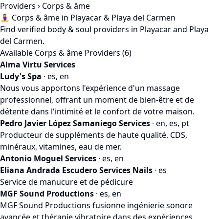
Providers
› Corps & âme
🧘‍♀️ Corps & âme in Playacar & Playa del Carmen
Find verified body & soul providers in Playacar and Playa
del Carmen.
Available Corps & âme Providers (6)
Alma Virtu Services
Ludy's Spa
· es, en
Nous vous apportons l'expérience d'un massage
professionnel, offrant un moment de bien-être et de
détente dans l'intimité et le confort de votre maison.
Pedro Javier López Samaniego Services
· en, es, pt
Producteur de suppléments de haute qualité. CDS,
minéraux, vitamines, eau de mer.
Antonio Moguel Services
· es, en
Eliana Andrada Escudero Services Nails
· es
Service de manucure et de pédicure
MGF Sound Productions
· es, en
MGF Sound Productions fusionne ingénierie sonore
avancée et thérapie vibratoire dans des expériences